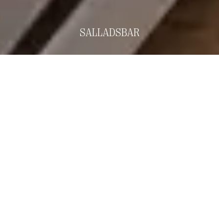
SALLADSBAR
Akvileja är en salladsbar på plan 4 i
NK-huset skapad av krögarna
Tommy Myllymäki och Pi Le. Här
njuter du av sallader som inspireras
och ändras efter årstiderna, samt
rustik fika från vår konditor Linda
Dahl.